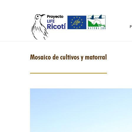
Pasar al contenido principal
P
Mosaico de cultivos y matorral
nisaico_de_cultivo_y_matorral.