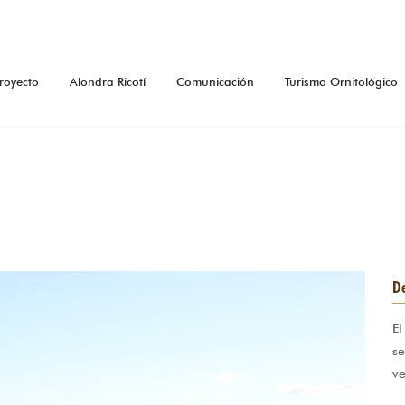
royecto
Alondra Ricotí
Comunicación
Turismo Ornitológico
De
jpg
El
se
ve