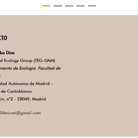
CTO
ba Díaz
ial Ecology Group (TEG-UAM)
mento de Ecología. Facultad de
s
idad Autónoma de Madrid -
de Cantoblanco
in, n°2 - 28049, Madrid
lifericoti@gmail.com