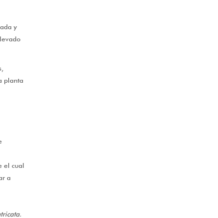
lada y
llevado
s,
a planta
e
e el cual
ar a
tricata.