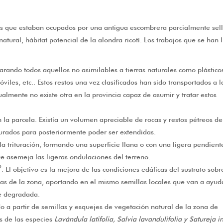
s que estaban ocupados por una antigua escombrera parcialmente sel
ural, hábitat potencial de la alondra ricotí. Los trabajos que se han 
parando todos aquellos no asimilables a tierras naturales como plástico
les, etc.. Estos restos una vez clasificados han sido transportados a l
ualmente no existe otra en la provincia capaz de asumir y tratar estos
n la parcela. Existía un volumen apreciable de rocas y restos pétreos de
urados para posteriormente poder ser extendidas.
la trituración, formando una superficie llana o con una ligera pendient
ue asemeja las ligeras ondulaciones del terreno.
2
. El objetivo es la mejora de las condiciones edáficas del sustrato sobr
vejas de la zona, aportando en el mismo semillas locales que van a ayud
te degradada.
o a partir de semillas y esquejes de vegetación natural de la zona de
as de las especies
Lavándula latifolia, Salvia lavandulifolia y Satureja in