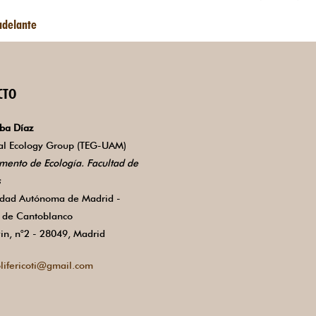
adelante
CTO
ba Díaz
ial Ecology Group (TEG-UAM)
mento de Ecología. Facultad de
s
idad Autónoma de Madrid -
de Cantoblanco
in, n°2 - 28049, Madrid
lifericoti@gmail.com