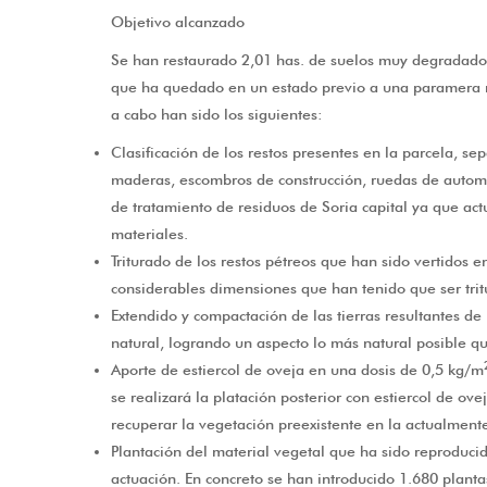
Objetivo alcanzado
Se han restaurado 2,01 has. de suelos muy degradado
que ha quedado en un estado previo a una paramera nat
a cabo han sido los siguientes:
Clasificación de los restos presentes en la parcela, se
maderas, escombros de construcción, ruedas de automóvi
de tratamiento de residuos de Soria capital ya que act
materiales.
Triturado de los restos pétreos que han sido vertidos e
considerables dimensiones que han tenido que ser trit
Extendido y compactación de las tierras resultantes de 
natural, logrando un aspecto lo más natural posible q
Aporte de estiercol de oveja en una dosis de 0,5 kg/m
se realizará la platación posterior con estiercol de o
recuperar la vegetación preexistente en la actualmen
Plantación del material vegetal que ha sido reproducid
actuación. En concreto se han introducido 1.680 plant