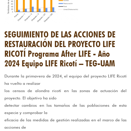
SEGUIMIENTO DE LAS ACCIONES DE
RESTAURACIÓN DEL PROYECTO LIFE
RICOTÍ Programa After LIFE - Año
2024 Equipo LIFE Ricotí – TEG-UAM
Durante la primavera de 2024, el equipo del proyecto LIFE Ricotí
ha vuelto a realizar
los censos de alondra ricotí en las zonas de actuación del
proyecto. El objetivo ha sido
detectar cambios en los tamaños de las poblaciones de esta
especie y comprobar la
eficacia de las medidas de gestión realizadas en el marco de las
acciones de