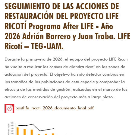
SEGUIMIENTO DE LAS ACCIONES DE
RESTAURACIÓN DEL PROYECTO LIFE
RICOTÍ Programa After LIFE - Año
2026 Adrián Barrero y Juan Traba. LIFE
Ricotí – TEG-UAM.
Durante la primavera de 2026, el equipo del proyecto LIFE Ricotí
ha vuelto a realizar los censos de alondra ricotí en las zonas de
actuación del proyecto. El objetivo ha sido detectar cambios en
los tamaños de las poblaciones de esta especie y comprobar la
eficacia de las medidas de gestión realizadas en el marco de las
acciones de conservación del proyecto más a largo plazo.
postlife_ricoti_2026_documento_final.pdf