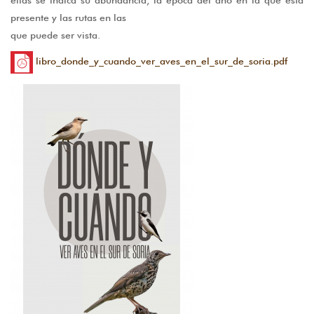
presente y las rutas en las
que puede ser vista.
libro_donde_y_cuando_ver_aves_en_el_sur_de_soria.pdf