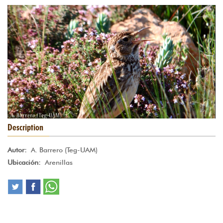
macho_de_alondra_ricoti_chersophilus
Description
Autor:
A. Barrero (Teg-UAM)
Ubicación:
Arenillas