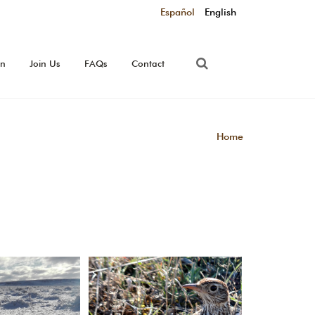
Español
English
on
Join Us
FAQs
Contact
Home