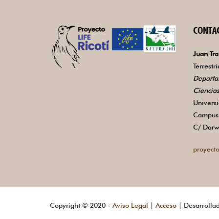
CONTA
Juan Tra
Terrestr
Departa
Ciencia
Univers
Campus 
C/ Darw
proyecto
Copyright © 2020 -
Aviso Legal
|
Acceso
| Desarrolla