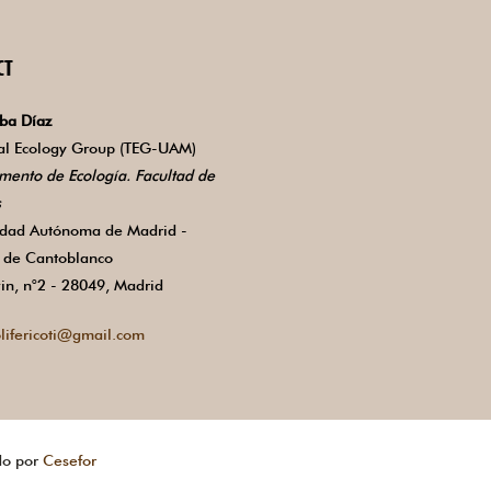
CT
ba Díaz
ial Ecology Group (TEG-UAM)
mento de Ecología. Facultad de
s
idad Autónoma de Madrid -
de Cantoblanco
in, n°2 - 28049, Madrid
lifericoti@gmail.com
do por
Cesefor