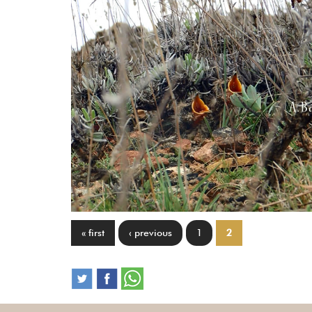
« first
‹ previous
1
2
Pages