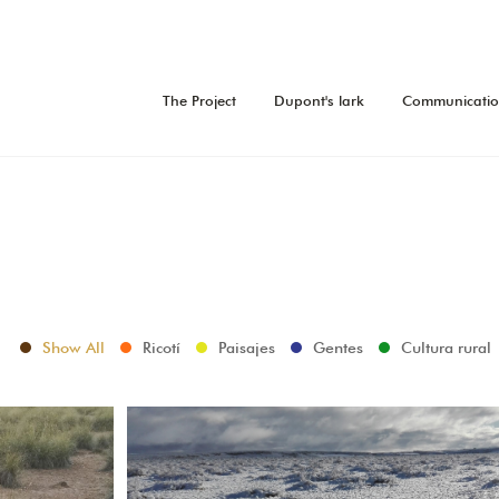
The Project
Dupont's lark
Communicati
Show All
Ricotí
Paisajes
Gentes
Cultura rural