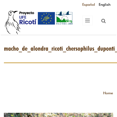
Skip to main content
Español
English
macho_de_alondra_ricoti_chersophilus_duponti
Home